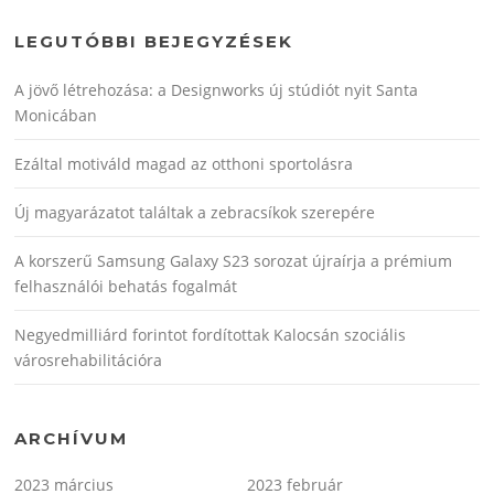
LEGUTÓBBI BEJEGYZÉSEK
A jövő létrehozása: a Designworks új stúdiót nyit Santa
Monicában
Ezáltal motiváld magad az otthoni sportolásra
Új magyarázatot találtak a zebracsíkok szerepére
A korszerű Samsung Galaxy S23 sorozat újraírja a prémium
felhasználói behatás fogalmát
Negyedmilliárd forintot fordítottak Kalocsán szociális
városrehabilitációra
ARCHÍVUM
2023 március
2023 február