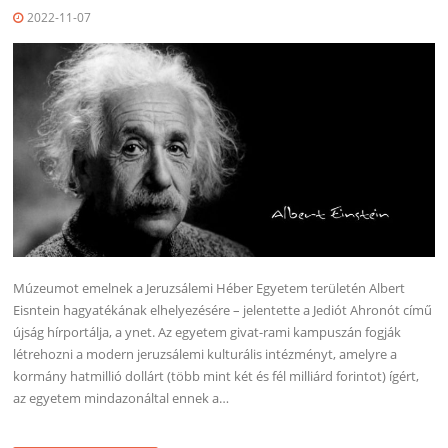
2022-11-07
Múzeumot emelnek a Jeruzsálemi Héber Egyetem területén Albert
Eisntein hagyatékának elhelyezésére – jelentette a Jediót Ahronót című
újság hírportálja, a ynet. Az egyetem givat-rami kampuszán fogják
létrehozni a modern jeruzsálemi kulturális intézményt, amelyre a
kormány hatmillió dollárt (több mint két és fél milliárd forintot) ígért,
az egyetem mindazonáltal ennek a…