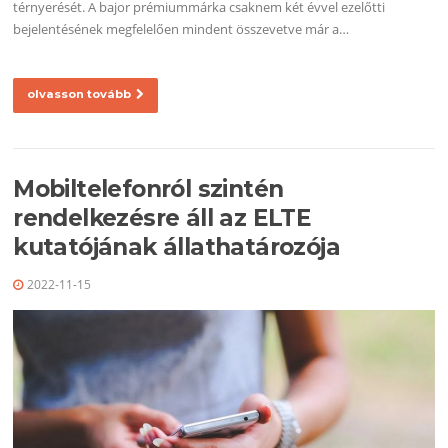
térnyerését. A bajor prémiummárka csaknem két évvel ezelőtti
bejelentésének megfelelően mindent összevetve már a…
olvasson tovább
Mobiltelefonról szintén
rendelkezésre áll az ELTE
kutatójának állathatározója
2022-11-15