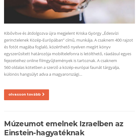
Kibővítve és átdolgozva újra megjelent Kriska György „Édesvízi
gerinctelenek Közép-Európában” című, munkája. A csaknem 400 rajzot
és fotót magába foglaló, közérthető nyelven megírt könyv
egyszerűsített határozója mobiltelefonra is letölthető, ráadásul egyes
fejezeteihez online filmgyűjtemények is tartoznak. A csaknem
560 oldalas kötetben a szerző a közép-európai faunát tárgyalja,
különös hangsúlyt adva a magyarországi…
olvasson tovább
Múzeumot emelnek Izraelben az
Einstein-hagyatéknak