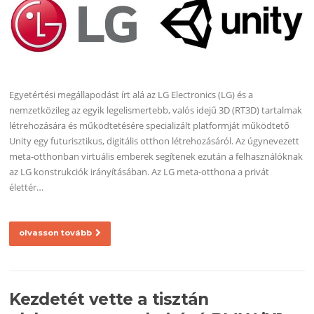
Egyetértési megállapodást írt alá az LG Electronics (LG) és a
nemzetközileg az egyik legelismertebb, valós idejű 3D (RT3D) tartalmak
létrehozására és működtetésére specializált platformját működtető
Unity egy futurisztikus, digitális otthon létrehozásáról. Az úgynevezett
meta-otthonban virtuális emberek segítenek ezután a felhasználóknak
az LG konstrukciók irányításában. Az LG meta-otthona a privát
élettér…
olvasson tovább
Kezdetét vette a tisztán