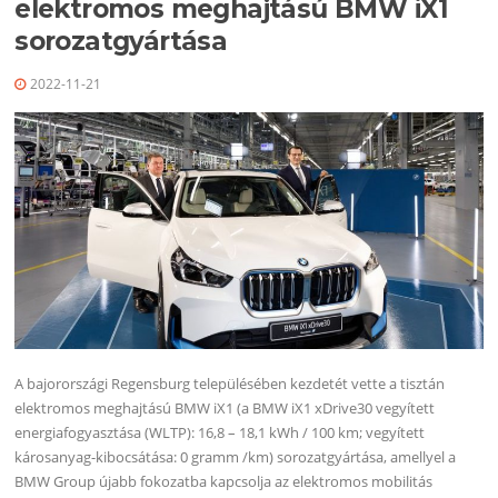
elektromos meghajtású BMW iX1
sorozatgyártása
2022-11-21
A bajorországi Regensburg településében kezdetét vette a tisztán
elektromos meghajtású BMW iX1 (a BMW iX1 xDrive30 vegyített
energiafogyasztása (WLTP): 16,8 – 18,1 kWh / 100 km; vegyített
károsanyag-kibocsátása: 0 gramm /km) sorozatgyártása, amellyel a
BMW Group újabb fokozatba kapcsolja az elektromos mobilitás