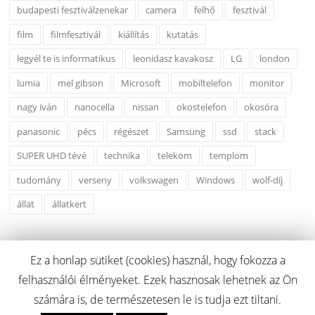
budapesti fesztiválzenekar
camera
felhő
fesztivál
film
filmfesztivál
kiállítás
kutatás
legyél te is informatikus
leonidasz kavakosz
LG
london
lumia
mel gibson
Microsoft
mobiltelefon
monitor
nagy iván
nanocella
nissan
okostelefon
okosóra
panasonic
pécs
régészet
Samsung
ssd
stack
SUPER UHD tévé
technika
telekom
templom
tudomány
verseny
volkswagen
Windows
wolf-díj
állat
állatkert
Ez a honlap sütiket (cookies) használ, hogy fokozza a
felhasználói élményeket. Ezek hasznosak lehetnek az Ön
Copyright © 2026 fluent.hu. Minden Jog Fenntartva.
számára is, de természetesen le is tudja ezt tiltani.