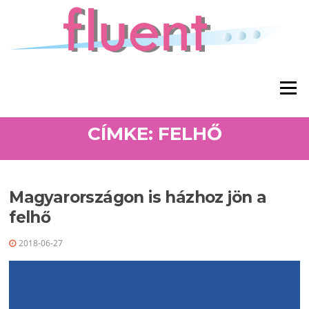
Ugrás a tartalomra
Menü
CÍMKE: FELHŐ
Magyarországon is házhoz jön a
felhő
2018-06-27