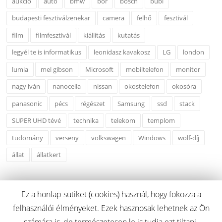
aukció
autó
bmw
bor
bosch
bubl
budapesti fesztiválzenekar
camera
felhő
fesztivál
film
filmfesztivál
kiállítás
kutatás
legyél te is informatikus
leonidasz kavakosz
LG
london
lumia
mel gibson
Microsoft
mobiltelefon
monitor
nagy iván
nanocella
nissan
okostelefon
okosóra
panasonic
pécs
régészet
Samsung
ssd
stack
SUPER UHD tévé
technika
telekom
templom
tudomány
verseny
volkswagen
Windows
wolf-díj
állat
állatkert
Ez a honlap sütiket (cookies) használ, hogy fokozza a
felhasználói élményeket. Ezek hasznosak lehetnek az Ön
Copyright © 2026 fluent.hu. Minden Jog Fenntartva.