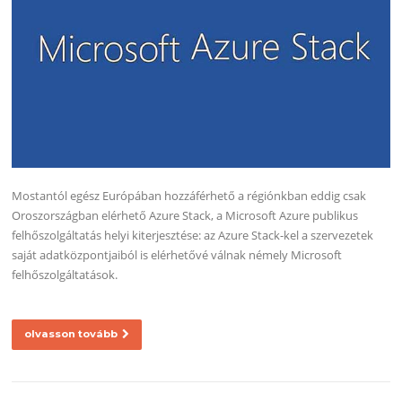
Mostantól egész Európában hozzáférhető a régiónkban eddig csak
Oroszországban elérhető Azure Stack, a Microsoft Azure publikus
felhőszolgáltatás helyi kiterjesztése: az Azure Stack-kel a szervezetek
saját adatközpontjaiból is elérhetővé válnak némely Microsoft
felhőszolgáltatások.
olvasson tovább