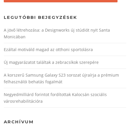
LEGUTÓBBI BEJEGYZÉSEK
A jövő létrehozása: a Designworks új stúdiót nyit Santa
Monicában
Ezáltal motiváld magad az otthoni sportolásra
Új magyarázatot találtak a zebracsíkok szerepére
A korszerű Samsung Galaxy S23 sorozat újraírja a prémium
felhasználói behatás fogalmát
Negyedmilliárd forintot fordítottak Kalocsán szociális
városrehabilitációra
ARCHÍVUM