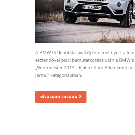
A BMW i3 debütálásával új értelmet nyert a fen
esztendővel piaci bemutatkozása után a BMW tisz
„Wertmeister 2015” díjat az Auto Bild német au
jármű” kategóriájában.
olvasson tovább