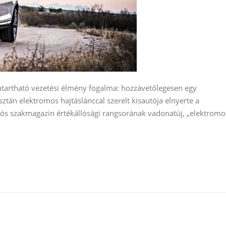
ntartható vezetési élmény fogalma: hozzávetőlegesen egy
tán elektromos hajtáslánccal szerelt kisautója elnyerte a
tós szakmagazin értékállósági rangsorának vadonatúj, „elektromo