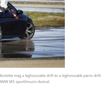
ntötte meg a leghosszabb drift és a leghosszabb páros drift
s BMW M5 sportlimuzin-duóval.