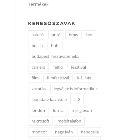
Termékek
KERESŐSZAVAK
aukció
autó
bmw
bor
bosch
bubl
budapesti fesztiválzenekar
camera
felhő
fesztivál
film
filmfesztivál
kiállítás
kutatás
legyél te is informatikus
leonidasz kavakosz
LG
london
lumia
mel gibson
Microsoft
mobiltelefon
monitor
nagy iván
nanocella