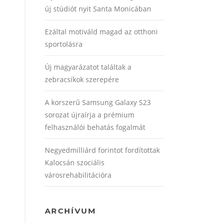
új stúdiót nyit Santa Monicában
Ezáltal motiváld magad az otthoni
sportolásra
Új magyarázatot találtak a
zebracsíkok szerepére
A korszerű Samsung Galaxy S23
sorozat újraírja a prémium
felhasználói behatás fogalmát
Negyedmilliárd forintot fordítottak
Kalocsán szociális
városrehabilitációra
ARCHÍVUM