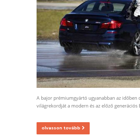
A bajor prémiumgyártó ugyanabban az időben dö
világrekordját a modern és az előző generáció
olvasson tovább