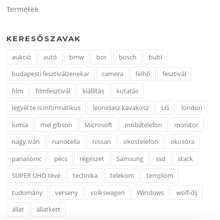
Termékek
KERESŐSZAVAK
aukció
autó
bmw
bor
bosch
bubl
budapesti fesztiválzenekar
camera
felhő
fesztivál
film
filmfesztivál
kiállítás
kutatás
legyél te is informatikus
leonidasz kavakosz
LG
london
lumia
mel gibson
Microsoft
mobiltelefon
monitor
nagy iván
nanocella
nissan
okostelefon
okosóra
panasonic
pécs
régészet
Samsung
ssd
stack
SUPER UHD tévé
technika
telekom
templom
tudomány
verseny
volkswagen
Windows
wolf-díj
állat
állatkert