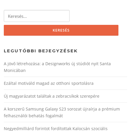
Keresés:
LEGUTÓBBI BEJEGYZÉSEK
A jövő létrehozása: a Designworks új stúdiót nyit Santa
Monicában
Ezáltal motiváld magad az otthoni sportolásra
Új magyarázatot találtak a zebracsíkok szerepére
A korszerű Samsung Galaxy S23 sorozat újraírja a prémium
felhasználói behatás fogalmát
Negyedmilliárd forintot fordítottak Kalocsán szociális