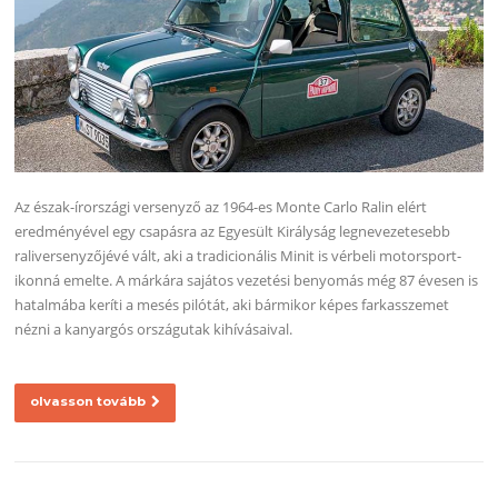
Az észak-írországi versenyző az 1964-es Monte Carlo Ralin elért
eredményével egy csapásra az Egyesült Királyság legnevezetesebb
raliversenyzőjévé vált, aki a tradicionális Minit is vérbeli motorsport-
ikonná emelte. A márkára sajátos vezetési benyomás még 87 évesen is
hatalmába keríti a mesés pilótát, aki bármikor képes farkasszemet
nézni a kanyargós országutak kihívásaival.
olvasson tovább