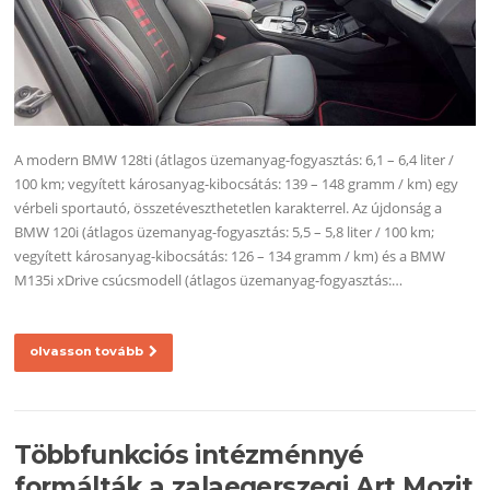
A modern BMW 128ti (átlagos üzemanyag-fogyasztás: 6,1 – 6,4 liter /
100 km; vegyített károsanyag-kibocsátás: 139 – 148 gramm / km) egy
vérbeli sportautó, összetéveszthetetlen karakterrel. Az újdonság a
BMW 120i (átlagos üzemanyag-fogyasztás: 5,5 – 5,8 liter / 100 km;
vegyített károsanyag-kibocsátás: 126 – 134 gramm / km) és a BMW
M135i xDrive csúcsmodell (átlagos üzemanyag-fogyasztás:…
olvasson tovább
Többfunkciós intézménnyé
formálták a zalaegerszegi Art Mozit