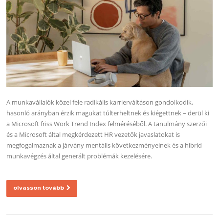
A munkavállalók közel fele radikális karrierváltáson gondolkodik,
hasonló arányban érzik magukat túlterheltnek és kiégettnek – derül ki
a Microsoft friss Work Trend Index felméréséből. A tanulmány szerzői
és a Microsoft által megkérdezett HR vezetők javaslatokat is
megfogalmaznak a járvány mentális következményeinek és a hibrid
munkavégzés által generált problémák kezelésére.
olvasson tovább