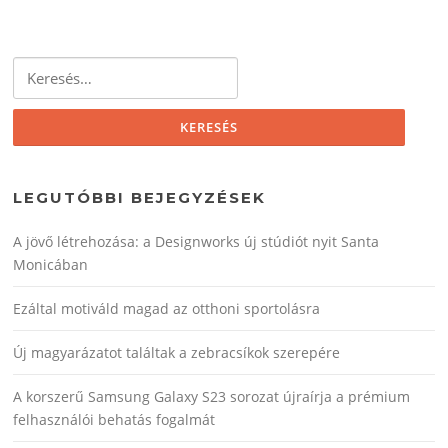
Keresés:
LEGUTÓBBI BEJEGYZÉSEK
A jövő létrehozása: a Designworks új stúdiót nyit Santa
Monicában
Ezáltal motiváld magad az otthoni sportolásra
Új magyarázatot találtak a zebracsíkok szerepére
A korszerű Samsung Galaxy S23 sorozat újraírja a prémium
felhasználói behatás fogalmát