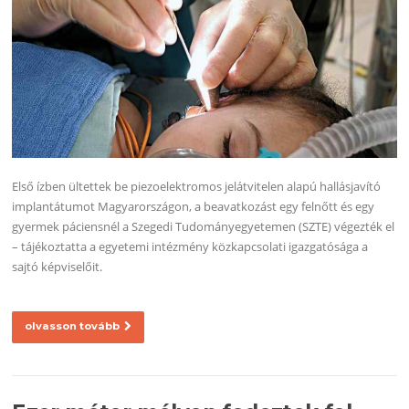
Első ízben ültettek be piezoelektromos jelátvitelen alapú hallásjavító
implantátumot Magyarországon, a beavatkozást egy felnőtt és egy
gyermek páciensnél a Szegedi Tudományegyetemen (SZTE) végezték el
– tájékoztatta a egyetemi intézmény közkapcsolati igazgatósága a
sajtó képviselőit.
olvasson tovább