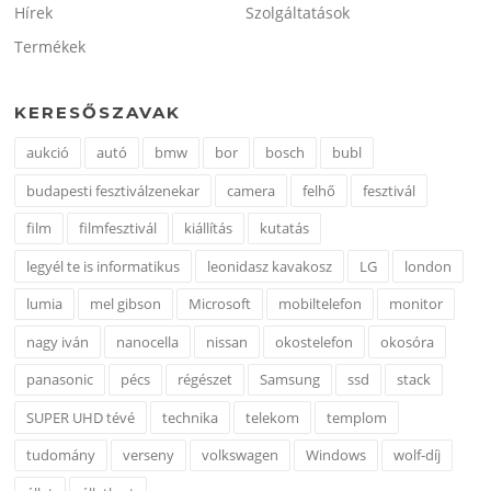
Hírek
Szolgáltatások
Termékek
KERESŐSZAVAK
aukció
autó
bmw
bor
bosch
bubl
budapesti fesztiválzenekar
camera
felhő
fesztivál
film
filmfesztivál
kiállítás
kutatás
legyél te is informatikus
leonidasz kavakosz
LG
london
lumia
mel gibson
Microsoft
mobiltelefon
monitor
nagy iván
nanocella
nissan
okostelefon
okosóra
panasonic
pécs
régészet
Samsung
ssd
stack
SUPER UHD tévé
technika
telekom
templom
tudomány
verseny
volkswagen
Windows
wolf-díj