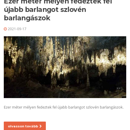
Ezer méter mélyen fedeztek fel
újabb barlangot szlovén
barlangászok
2021-09-17
Ezer méter mélyen fedeztek fel újabb barlangot szlovén barlangászok.
olvasson tovább