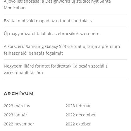
A jövő létrehozása: a Designworks új stúdiót nyit Santa
Monicában
Ezáltal motiváld magad az otthoni sportolásra
Új magyarázatot találtak a zebracsíkok szerepére
A korszerű Samsung Galaxy S23 sorozat újraírja a prémium
felhasználói behatás fogalmát
Negyedmilliárd forintot fordítottak Kalocsán szociális
városrehabilitációra
ARCHÍVUM
2023 március
2023 február
2023 január
2022 december
2022 november
2022 október