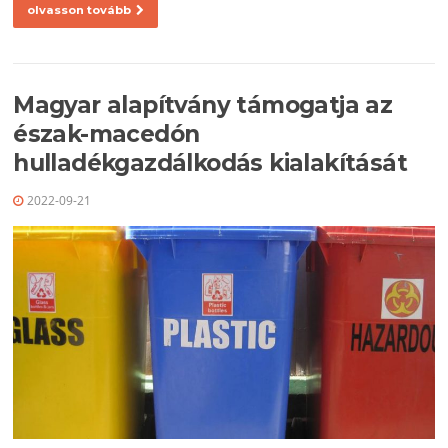
olvasson tovább
Magyar alapítvány támogatja az
észak-macedón
hulladékgazdálkodás kialakítását
2022-09-21