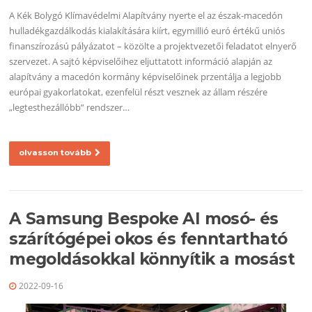
A Kék Bolygó Klímavédelmi Alapítvány nyerte el az észak-macedón
hulladékgazdálkodás kialakítására kiírt, egymillió euró értékű uniós
finanszírozású pályázatot – közölte a projektvezetői feladatot elnyerő
szervezet. A sajtó képviselőihez eljuttatott információ alapján az
alapítvány a macedón kormány képviselőinek przentálja a legjobb
európai gyakorlatokat, ezenfelül részt vesznek az állam részére
„legtesthezállóbb” rendszer…
olvasson tovább
A Samsung Bespoke AI mosó- és
szárítógépei okos és fenntartható
megoldásokkal könnyítik a mosást
2022-09-16