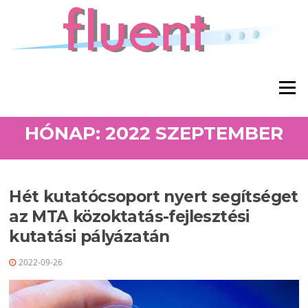
Ugrás a tartalomra
Menü
HÓNAP: 2022 SZEPTEMBER
Hét kutatócsoport nyert segítséget
az MTA közoktatás-fejlesztési
kutatási pályázatán
2022-09-26