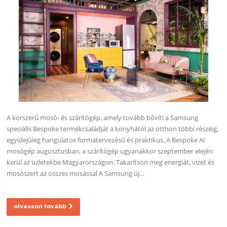
A korszerű mosó- és szárítógép, amely tovább bővíti a Samsung
speciális Bespoke termékcsaládját a konyhától az otthon többi részéig,
egyidejűleg hangulatos formatervezésű és praktikus. A Bespoke AI
mosógép augusztusban, a szárítógép ugyanakkor szeptember elején
kerül az üzletekbe Magyarországon. Takarítson meg energiát, vizet és
mosószert az összes mosással A Samsung új…
olvasson tovább