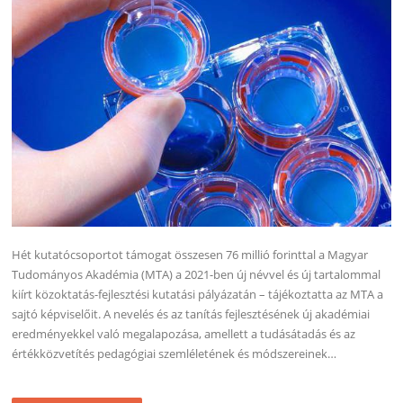
Hét kutatócsoportot támogat összesen 76 millió forinttal a Magyar
Tudományos Akadémia (MTA) a 2021-ben új névvel és új tartalommal
kiírt közoktatás-fejlesztési kutatási pályázatán – tájékoztatta az MTA a
sajtó képviselőit. A nevelés és az tanítás fejlesztésének új akadémiai
eredményekkel való megalapozása, amellett a tudásátadás és az
értékközvetítés pedagógiai szemléletének és módszereinek…