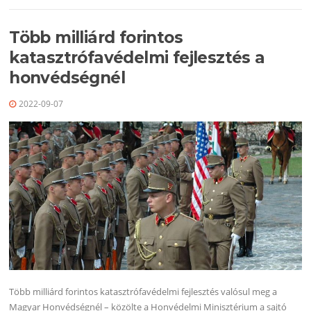
Több milliárd forintos
katasztrófavédelmi fejlesztés a
honvédségnél
2022-09-07
Több milliárd forintos katasztrófavédelmi fejlesztés valósul meg a
Magyar Honvédségnél – közölte a Honvédelmi Minisztérium a sajtó