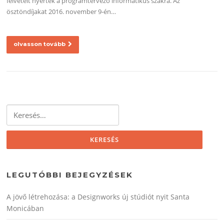
felvételt nyertek a programtervező informatikus szakra. Az
ösztöndíjakat 2016. november 9-én…
olvasson tovább
Keresés:
LEGUTÓBBI BEJEGYZÉSEK
A jövő létrehozása: a Designworks új stúdiót nyit Santa
Monicában