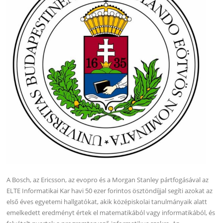
A Bosch, az Ericsson, az evopro és a Morgan Stanley pártfogásával az
ELTE Informatikai Kar havi 50 ezer forintos ösztöndíjjal segíti azokat az
első éves egyetemi hallgatókat, akik középiskolai tanulmányaik alatt
emelkedett eredményt értek el matematikából vagy informatikából, és