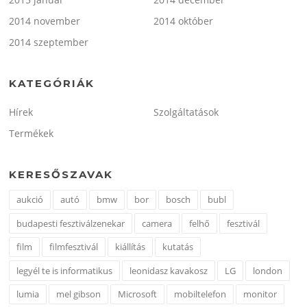
2014 november
2014 október
2014 szeptember
KATEGÓRIÁK
Hírek
Szolgáltatások
Termékek
KERESŐSZAVAK
aukció
autó
bmw
bor
bosch
bubl
budapesti fesztiválzenekar
camera
felhő
fesztivál
film
filmfesztivál
kiállítás
kutatás
legyél te is informatikus
leonidasz kavakosz
LG
london
lumia
mel gibson
Microsoft
mobiltelefon
monitor