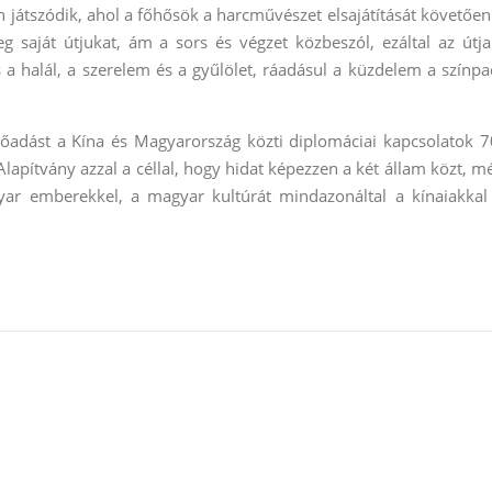
én játszódik, ahol a főhősök a harcművészet elsajátítását követően
eg saját útjukat, ám a sors és végzet közbeszól, ezáltal az útja
 a halál, a szerelem és a gyűlölet, ráadásul a küzdelem a színpa
őadást a Kína és Magyarország közti diplomáciai kapcsolatok 7
lapítvány azzal a céllal, hogy hidat képezzen a két állam közt, m
yar emberekkel, a magyar kultúrát mindazonáltal a kínaiakkal