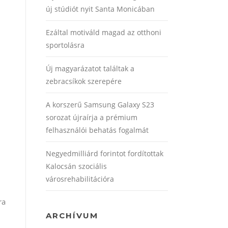
új stúdiót nyit Santa Monicában
Ezáltal motiváld magad az otthoni
sportolásra
Új magyarázatot találtak a
zebracsíkok szerepére
A korszerű Samsung Galaxy S23
sorozat újraírja a prémium
felhasználói behatás fogalmát
Negyedmilliárd forintot fordítottak
Kalocsán szociális
városrehabilitációra
ra
ARCHÍVUM