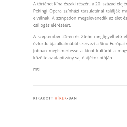
A történet Kína északi részén, a 20. század elej
Pekingi Opera színházi társulatánál találják m
elválnak. A színpadon megelevenedik az élet és
csillogás eléréséért.
A szeptember 25-én és 26-án megfigyelhető el
évfordulója alkalmából szervezi a Sino-Európai A
jobban megismertesse a kínai kultúrát a mag
közölte az alapítvány sajtótájékoztatóján.
mti
KIRAKOTT
HÍREK
-BAN