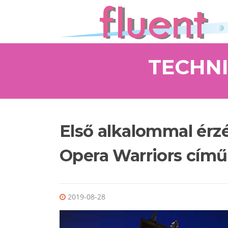
Ugrás a tartalomra
TECHN
Első alkalommal érz
Opera Warriors című
2019-08-28