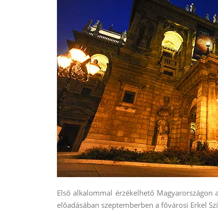
Első alkalommal érzékelhető Magyarországon a
előadásában szeptemberben a fővárosi Erkel Sz