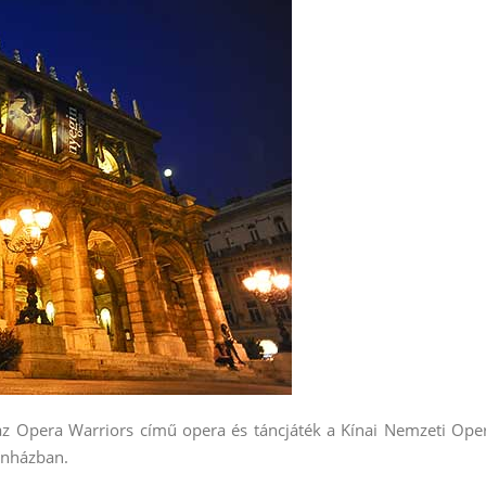
z Opera Warriors című opera és táncjáték a Kínai Nemzeti Ope
ínházban.