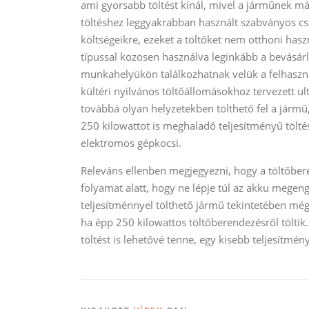
ami gyorsabb töltést kínál, mivel a járműnek má
töltéshez leggyakrabban használt szabványos csat
költségeikre, ezeket a töltőket nem otthoni hasz
típussal közösen használva leginkább a bevásár
munkahelyükön találkozhatnak velük a felhaszná
kültéri nyilvános töltőállomásokhoz tervezett ul
továbbá olyan helyzetekben tölthető fel a jármű,
250 kilowattot is meghaladó teljesítményű töltésm
elektromos gépkocsi.
Releváns ellenben megjegyezni, hogy a töltőbe
folyamat alatt, hogy ne lépje túl az akku mege
teljesítménnyel tölthető jármű tekintetében még
ha épp 250 kilowattos töltőberendezésről töltik.
töltést is lehetővé tenne, egy kisebb teljesítmén