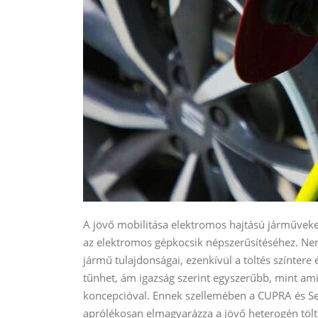
A jövő mobilitása elektromos hajtású járműveket
az elektromos gépkocsik népszerűsítéséhez. Ne
jármű tulajdonságai, ezenkívül a töltés színtere
tűnhet, ám igazság szerint egyszerűbb, mint am
koncepcióval. Ennek szellemében a CUPRA és Se
aprólékosan elmagyarázza a jövő heterogén tölt