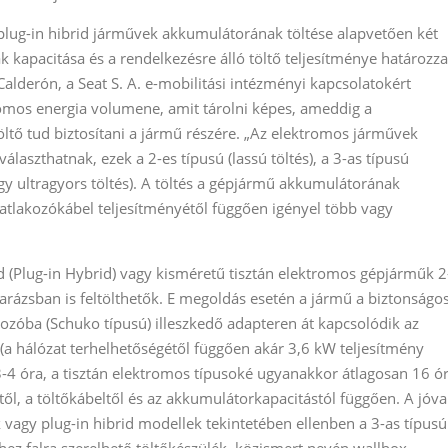
 plug-in hibrid járművek akkumulátorának töltése alapvetően két
kapacitása és a rendelkezésre álló töltő teljesítménye határozza
Calderón, a Seat S. A. e-mobilitási intézményi kapcsolatokért
romos energia volumene, amit tárolni képes, ameddig a
öltő tud biztosítani a jármű részére. „Az elektromos járművek
laszthatnak, ezek a 2-es típusú (lassú töltés), a 3-as típusú
vagy ultragyors töltés). A töltés a gépjármű akkumulátorának
satlakozókábel teljesítményétől függően igényel több vagy
id (Plug-in Hybrid) vagy kisméretű tisztán elektromos gépjárműk 2
 garázsban is feltölthetők. E megoldás esetén a jármű a biztonságo
kozóba (Schuko típusú) illeszkedő adapteren át kapcsolódik az
 hálózat terhelhetőségétől függően akár 3,6 kW teljesítmény
-4 óra, a tisztán elektromos típusoké ugyanakkor átlagosan 16 ó
nytől, a töltőkábeltől és az akkumulátorkapacitástól függően. A jóva
vagy plug-in hibrid modellek tekintetében ellenben a 3-as típusú
ez falra szerelhető töltőkészülék, közismert nevén wallbox