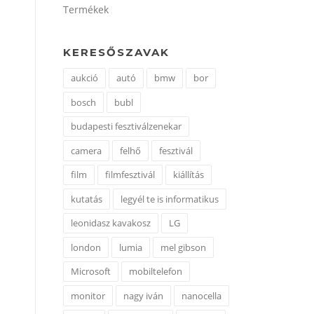
Termékek
KERESŐSZAVAK
aukció
autó
bmw
bor
bosch
bubl
budapesti fesztiválzenekar
camera
felhő
fesztivál
film
filmfesztivál
kiállítás
kutatás
legyél te is informatikus
leonidasz kavakosz
LG
london
lumia
mel gibson
Microsoft
mobiltelefon
monitor
nagy iván
nanocella