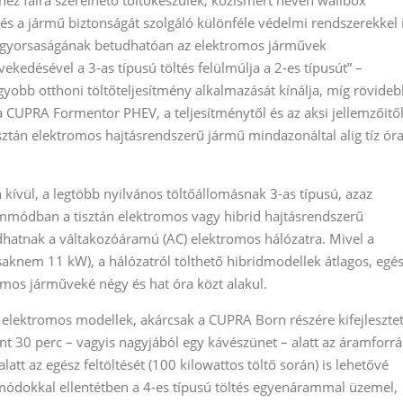
s a jármű biztonságát szolgáló különféle védelmi rendszerekkel 
s gyorsaságának betudhatóan az elektromos járművek
kedésével a 3-as típusú töltés felülmúlja a 2-es típusút” –
yobb otthoni töltőteljesítmény alkalmazását kínálja, míg rövideb
k a CUPRA Formentor PHEV, a teljesítménytől és az aksi jellemzőitő
ztán elektromos hajtásrendszerű jármű mindazonáltal alig tíz ór
 kívül, a legtöbb nyilvános töltőállomásnak 3-as típusú, azaz
zemmódban a tisztán elektromos vagy hibrid hajtásrendszerű
atnak a váltakozóáramú (AC) elektromos hálózatra. Mivel a
aknem 11 kW), a hálózatról tölthető hibridmodellek átlagos, egé
romos járműveké négy és hat óra közt alakul.
 elektromos modellek, akárcsak a CUPRA Born részére kifejlesztet
int 30 perc – vagyis nagyjából egy kávészünet – alatt az áramforrá
att az egész feltöltését (100 kilowattos töltő során) is lehetővé
smódokkal ellentétben a 4-es típusú töltés egyenárammal üzemel,