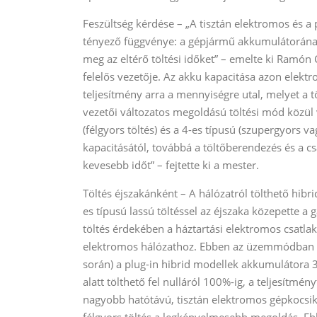
Feszültség kérdése – „A tisztán elektromos és a
tényező függvénye: a gépjármű akkumulátorának 
meg az eltérő töltési időket” – emelte ki Ramón 
felelős vezetője. Az akku kapacitása azon elekt
teljesítmény arra a mennyiségre utal, melyet a t
vezetői változatos megoldású töltési mód közül vá
(félgyors töltés) és a 4-es típusú (szupergyors 
kapacitásától, továbbá a töltőberendezés és a c
kevesebb időt” – fejtette ki a mester.
Töltés éjszakánként – A hálózatról tölthető hibr
es típusú lassú töltéssel az éjszaka közepette a
töltés érdekében a háztartási elektromos csatla
elektromos hálózathoz. Ebben az üzemmódban (a
során) a plug-in hibrid modellek akkumulátora 3
alatt tölthető fel nulláról 100%-ig, a teljesítmé
nagyobb hatótávú, tisztán elektromos gépkocsik 
félgyors töltés a legkényelmesebb megoldás. Ehh