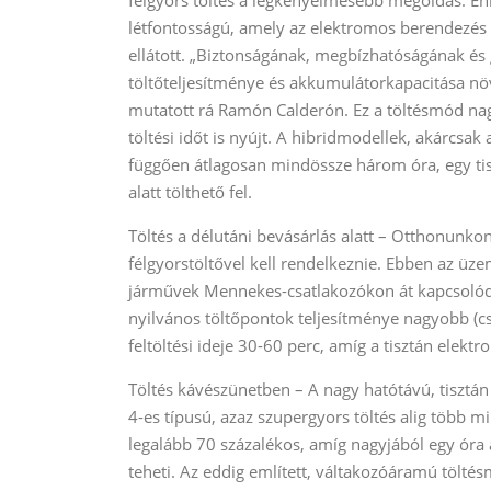
létfontosságú, amely az elektromos berendezés é
ellátott. „Biztonságának, megbízhatóságának é
töltőteljesítménye és akkumulátorkapacitása növe
mutatott rá Ramón Calderón. Ez a töltésmód nag
töltési időt is nyújt. A hibridmodellek, akárcsa
függően átlagosan mindössze három óra, egy tis
alatt tölthető fel.
Töltés a délutáni bevásárlás alatt – Otthonunkon
félgyorstöltővel kell rendelkeznie. Ebben az ü
járművek Mennekes-csatlakozókon át kapcsolódh
nyilvános töltőpontok teljesítménye nagyobb (cs
feltöltési ideje 30-60 perc, amíg a tisztán elekt
Töltés kávészünetben – A nagy hatótávú, tisztán
4-es típusú, azaz szupergyors töltés alig több m
legalább 70 százalékos, amíg nagyjából egy óra al
teheti. Az eddig említett, váltakozóáramú tölté