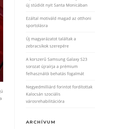
új stúdiót nyit Santa Monicában
Ezáltal motiváld magad az otthoni
sportolásra
Új magyarázatot találtak a
zebracsíkok szerepére
A korszerű Samsung Galaxy S23
sorozat újraírja a prémium
felhasználói behatás fogalmát
Negyedmilliárd forintot fordítottak
gú
Kalocsán szociális
a
városrehabilitációra
ARCHÍVUM