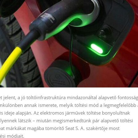
 jelent, a jó töltőinfrastruktúra mindazonáltal alapvető fontossá
mkülönben annak ismerete, melyik töltési mód a legmegfelelőbb 
 és ideje alapján. Az elektromos járművek töltése bonyolultnak
ilyennek látszik – miután megismerkedtünk pár alapvető töltési
at márkákat magába tömörítő Seat S. A. szakértője most
ési módjait.