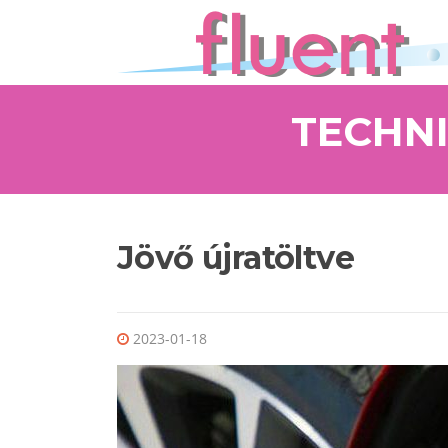
Ugrás a tartalomra
TECHN
Jövő újratöltve
2023-01-18