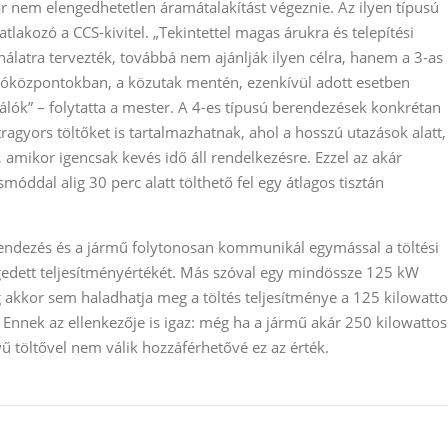
r nem elengedhetetlen áramátalakítást végeznie. Az ilyen típusú
lakozó a CCS-kivitel. „Tekintettel magas árukra és telepítési
nálatra tervezték, továbbá nem ajánlják ilyen célra, hanem a 3-as
lóközpontokban, a közutak mentén, ezenkívül adott esetben
lók” – folytatta a mester. A 4-es típusú berendezések konkrétan
tragyors töltőket is tartalmazhatnak, ahol a hosszú utazások alatt,
 amikor igencsak kevés idő áll rendelkezésre. Ezzel az akár
óddal alig 30 perc alatt tölthető fel egy átlagos tisztán
rendezés és a jármű folytonosan kommunikál egymással a töltési
ngedett teljesítményértékét. Más szóval egy mindössze 125 kW
 akkor sem haladhatja meg a töltés teljesítménye a 125 kilowatto
 Ennek az ellenkezője is igaz: még ha a jármű akár 250 kilowattos
yű töltővel nem válik hozzáférhetővé ez az érték.